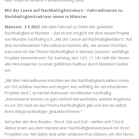
Hier findet ihr unsere Pressemitteilung dazu:
Mit der Leeze auf Nachhaltigkeitskurs – Fahrradtouren zu
Nachhaltigkeitsakteur:innen in Münster
Münster, 3.5.2022.
Mit dem Fahrrad zu Orten der gelebten
Nachhaltigkeit in Münster – das ist nun möglich mit dem neuen Projekt
von Münster nachhaltig e.V. „Mit der Leeze auf Nachhaltigkeitskurs“. Auf
drei verschiedenen Fahrradtouren können alle, die wissen möchten,
was rund um das Thema Nachhaltigkeit in Münster passiert, vielfältige
Projekte kennenlernen. Für Samstag, den 14.5., 11 Uhr lädt der Verein
alle Interessierten zu einer geführten Radtour durch Münsters Süden
ein.
„Mit den Fahrradtouren möchten wir die Nachhaltigkeits-Akteur:innen
vor Ort sichtbar machen und zeigen, wie vielfältig die verschiedenen
Projekte sind.“, so Kerstin Ramsauer von Münster nachhaltig.
„Interessierte können so ganz einfach herausfinden, welche Angebote
es vor Ort rund um das Thema Nachhaltigkeit gibt und wie sie selbst
ihren Alltag nachhaltiger gestalten können.“
Auf jeder der drei Routen – Nord, Ost und Süd – stellen sich 7 bis 8
Akteur:innen aus dem münsteraner Nachhaltigkeitsnetzwerk mit ihren
Projekten vor. Mit dabei sind unter anderem frau többen, ein öko-faires