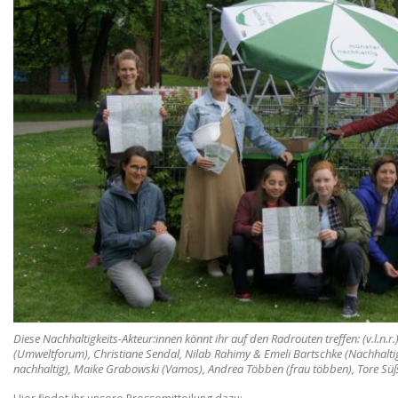
Diese Nachhaltigkeits-Akteur:innen könnt ihr auf den Radrouten treffen: (v.l.n.r
(Umweltforum), Christiane Sendal, Nilab Rahimy & Emeli Bartschke (Nachhalt
nachhaltig), Maike Grabowski (Vamos), Andrea Többen (frau többen), Tore Sü