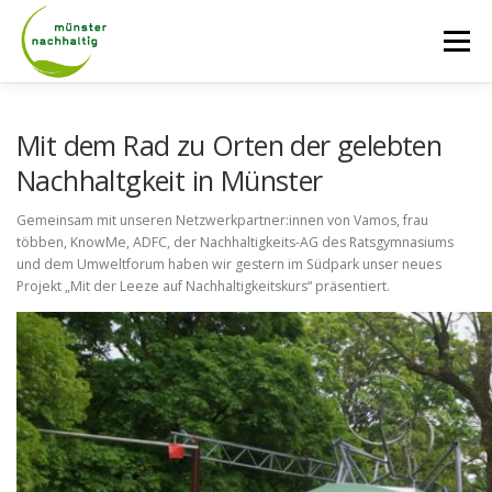
Zum
Inhalt
Menü
springen
AKTUELLES
ÜBER UNS
NETZWERK
Mit dem Rad zu Orten der gelebten
Nachhaltgkeit in Münster
TAGE DER NACHHALTIGKEIT
RADROUTEN
Gemeinsam mit unseren Netzwerkpartner:innen von Vamos, frau
többen, KnowMe, ADFC, der Nachhaltigkeits-AG des Ratsgymnasiums
und dem Umweltforum haben wir gestern im Südpark unser neues
Projekt „Mit der Leeze auf Nachhaltigkeitskurs“ präsentiert.
LASTENRADVERLEIH
KONTAKT