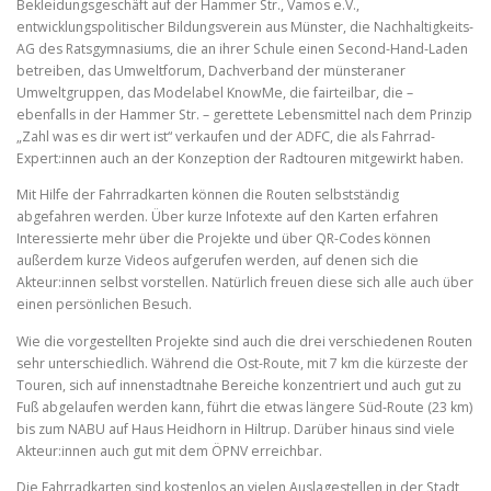
Bekleidungsgeschäft auf der Hammer Str., Vamos e.V.,
entwicklungspolitischer Bildungsverein aus Münster, die Nachhaltigkeits-
AG des Ratsgymnasiums, die an ihrer Schule einen Second-Hand-Laden
betreiben, das Umweltforum, Dachverband der münsteraner
Umweltgruppen, das Modelabel KnowMe, die fairteilbar, die –
ebenfalls in der Hammer Str. – gerettete Lebensmittel nach dem Prinzip
„Zahl was es dir wert ist“ verkaufen und der ADFC, die als Fahrrad-
Expert:innen auch an der Konzeption der Radtouren mitgewirkt haben.
Mit Hilfe der Fahrradkarten können die Routen selbstständig
abgefahren werden. Über kurze Infotexte auf den Karten erfahren
Interessierte mehr über die Projekte und über QR-Codes können
außerdem kurze Videos aufgerufen werden, auf denen sich die
Akteur:innen selbst vorstellen. Natürlich freuen diese sich alle auch über
einen persönlichen Besuch.
Wie die vorgestellten Projekte sind auch die drei verschiedenen Routen
sehr unterschiedlich. Während die Ost-Route, mit 7 km die kürzeste der
Touren, sich auf innenstadtnahe Bereiche konzentriert und auch gut zu
Fuß abgelaufen werden kann, führt die etwas längere Süd-Route (23 km)
bis zum NABU auf Haus Heidhorn in Hiltrup. Darüber hinaus sind viele
Akteur:innen auch gut mit dem ÖPNV erreichbar.
Die Fahrradkarten sind kostenlos an vielen Auslagestellen in der Stadt