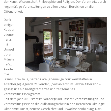
der Kunst, Wissenschaft, Philosophie und Religion. Der Verein tritt durch
regelmäßige Veranstaltungen zu allen diesen Bereichen an die
Öffentlichkeit
Dank
einiger
Kooper
ationen
– u. a.
mit
Umwel
tforum
Münste
r e.V.,
Akade
mie
Franz-Hitze-Haus, Garten Café (ehemalige Grünwerkstätten in
Altenberge), Agenda 21 Senden, „SozialZentrum Fels“ in Albersloh –
gelingt uns ein breitgefächertes und zeitgemäßes
Veranstaltungsprogramm.
Seit dem Jahr 2013 steht im Vordergrund unserer Veranstaltungen und
Veranstaltungsreihen die Aufklärungsarbeit in den Bereichen Ökologie,
Ökonomie, Kunst, neuere Geschichte und Erwachsenenbildung. Dazu