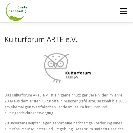
Zum
Inhalt
Menü
springen
AKTUELLES
ÜBER UNS
NETZWERK
Kulturforum ARTE e.V.
TAGE DER NACHHALTIGKEIT
RADROUTEN
LASTENRADVERLEIH
KONTAKT
Das Kulturforum ARTE e.V. ist ein gemeinnütziger Verein, der im Jahre
2009 aus dem ersten Kulturcafé in Münster (café arte, sesshaft bis 2008
am ehemaligen Westfälischen Landesmuseum für Kunst und
Kulturgeschichte) hervorging.
Zu unserem Hauptanliegen gehört eine nachhaltige Förderung eines
Kulturforums in Münster und Umgebung. Das Forum umfasst Bereiche