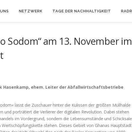
 UNS
NETZWERK
TAGE DER NACHHALTIGKEIT
RAD
to Sodom“ am 13. November im
t
k Hasenkamp, ehem. Leiter der Abfallwirtschaftsbetriebe
dom« lässt die Zuschauer hinter die Kulissen der größten Müllhalde
 und porträtiert die Verlierer der digitalen Revolution. Dabei stehen
tthandels im Vordergrund, sondern die Lebensumstände und Schicksale
n Wertschöpfungskette stehen. Dieses Gebiet von Ghanas Hauptstadt