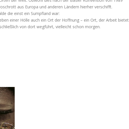
rten der Welt: Obwohl dies nach der Basler Konvention von 1989
roschrott aus Europa und anderen Ländern hierher verschifft.
de die einst ein Sumpfland war:
n einer Hölle auch ein Ort der Hoffnung – ein Ort, der Arbeit bietet
schließlich von dort wegführt, vielleicht schon morgen.