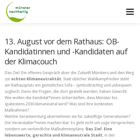
Zum
Inhalt
Menü
springen
AKTUELLES
ÜBER UNS
NETZWERK
13. August vor dem Rathaus: OB-
Kandidatinnen und -Kandidaten auf
der Klimacouch
TAGE DER NACHHALTIGKEIT
RADROUTEN
AM 13. AUGUST WIRD MÜNSTERS „GUTE STUBE“ ZUM SCHAUPLATZ E
Das Ziel: Ein offenes Gespräch über die Zukunft Münsters und den Weg
zur
echten Klimaneutralität
. Statt üblicher Wahlkampfreden steht
LASTENRADVERLEIH
KONTAKT
am Rathausplatz ein gemütliches Sofa – symbolträchtig und unbequem
zugleich. Denn die Fragen, die dort gestellt werden, haben Gewicht:
Wie wollen die Kandidat*innen sicherstellen, dass Münster bis
spätestens 2030 klimaneutral wird? Was sind ihre konkreten
Maßnahmen?
Welche Verantwortung übernehmen sie für zukünftige Generationen?
Die Veranstalter*innen machen klar: Es geht nicht um vage Versprechen,
sondern um verbindliche Maßnahmenpläne.
Das Ziel: Eine
lebenswerte, gerechte und klimaneutrale Stadt
, in der