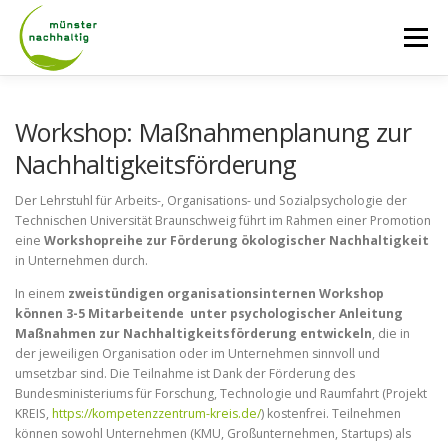
Zum
Inhalt
Menü
springen
AKTUELLES
ÜBER UNS
NETZWERK
Workshop: Maßnahmenplanung zur
Nachhaltigkeitsförderung
TAGE DER NACHHALTIGKEIT
RADROUTEN
Der Lehrstuhl für Arbeits-, Organisations- und Sozialpsychologie der
Technischen Universität Braunschweig führt im Rahmen einer Promotion
eine
Workshopreihe zur Förderung ökologischer Nachhaltigkeit
in Unternehmen durch.
LASTENRADVERLEIH
KONTAKT
In einem
zweistündigen organisationsinternen Workshop
können 3-5 Mitarbeitende unter psychologischer Anleitung
Maßnahmen zur Nachhaltigkeitsförderung entwickeln
, die in
der jeweiligen Organisation oder im Unternehmen sinnvoll und
umsetzbar sind. Die Teilnahme ist Dank der Förderung des
Bundesministeriums für Forschung, Technologie und Raumfahrt (Projekt
KREIS,
https://kompetenzzentrum-kreis.de/
) kostenfrei. Teilnehmen
können sowohl Unternehmen (KMU, Großunternehmen, Startups) als