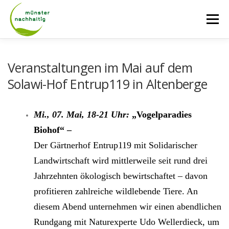
Zum
Inhalt
Menü
springen
AKTUELLES
ÜBER UNS
NETZWERK
Veranstaltungen im Mai auf dem
Solawi-Hof Entrup119 in Altenberge
TAGE DER NACHHALTIGKEIT
RADROUTEN
Mi., 07. Mai, 18-21 Uhr:
„Vogelparadies
Biohof“ –
LASTENRADVERLEIH
KONTAKT
Der Gärtnerhof Entrup119 mit Solidarischer
Landwirtschaft wird mittlerweile seit rund drei
Jahrzehnten ökologisch bewirtschaftet – davon
profitieren zahlreiche wildlebende Tiere. An
diesem Abend unternehmen wir einen abendlichen
Rundgang mit Naturexperte Udo Wellerdieck, um