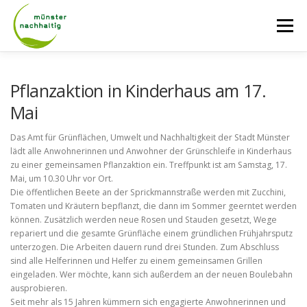
Zum
Inhalt
Menü
springen
AKTUELLES
ÜBER UNS
NETZWERK
Pflanzaktion in Kinderhaus am 17.
Mai
TAGE DER NACHHALTIGKEIT
RADROUTEN
Das Amt für Grünflächen, Umwelt und Nachhaltigkeit der Stadt Münster
lädt alle Anwohnerinnen und Anwohner der Grünschleife in Kinderhaus
zu einer gemeinsamen Pflanzaktion ein. Treffpunkt ist am Samstag, 17.
Mai, um 10.30 Uhr vor Ort.
LASTENRADVERLEIH
KONTAKT
Die öffentlichen Beete an der Sprickmannstraße werden mit Zucchini,
Tomaten und Kräutern bepflanzt, die dann im Sommer geerntet werden
können. Zusätzlich werden neue Rosen und Stauden gesetzt, Wege
repariert und die gesamte Grünfläche einem gründlichen Frühjahrsputz
unterzogen. Die Arbeiten dauern rund drei Stunden. Zum Abschluss
sind alle Helferinnen und Helfer zu einem gemeinsamen Grillen
eingeladen. Wer möchte, kann sich außerdem an der neuen Boulebahn
ausprobieren.
Seit mehr als 15 Jahren kümmern sich engagierte Anwohnerinnen und