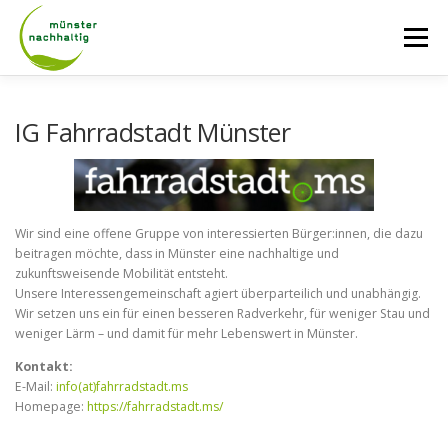
Zum
Inhalt
Menü
springen
AKTUELLES
ÜBER UNS
NETZWERK
IG Fahrradstadt Münster
TAGE DER NACHHALTIGKEIT
RADROUTEN
Wir sind eine offene Gruppe von interessierten Bürger:innen, die dazu
beitragen möchte, dass in Münster eine nachhaltige und
LASTENRADVERLEIH
KONTAKT
zukunftsweisende Mobilität entsteht.
Unsere Interessengemeinschaft agiert überparteilich und unabhängig.
Wir setzen uns ein für einen besseren Radverkehr, für weniger Stau und
weniger Lärm – und damit für mehr Lebenswert in Münster.
Kontakt:
E-Mail:
info(at)fahrradstadt.ms
Homepage:
https://fahrradstadt.ms/