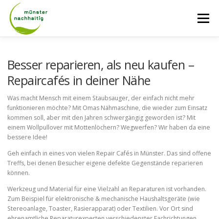
Zum
Inhalt
Menü
springen
AKTUELLES
ÜBER UNS
NETZWERK
Besser reparieren, als neu kaufen –
Repaircafés in deiner Nähe
TAGE DER NACHHALTIGKEIT
RADROUTEN
Was macht Mensch mit einem Staubsauger, der einfach nicht mehr
funktionieren möchte? Mit Omas Nähmaschine, die wieder zum Einsatz
kommen soll, aber mit den Jahren schwergängig geworden ist? Mit
einem Wollpullover mit Mottenlöchern? Wegwerfen? Wir haben da eine
LASTENRADVERLEIH
KONTAKT
bessere Idee!
Geh einfach in eines von vielen Repair Cafés in Münster. Das sind offene
Treffs, bei denen Besucher eigene defekte Gegenstände reparieren
können.
Werkzeug und Material für eine Vielzahl an Reparaturen ist vorhanden.
Zum Beispiel für elektronische & mechanische Haushaltsgeräte (wie
Stereoanlage, Toaster, Rasierapparat) oder Textilien. Vor Ort sind
ehrenamtliche Reparaturexperten verschiedenster Fachrichtungen