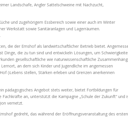
eimer Landschafe, Angler Sattelschweine mit Nachzucht,
n Küche und zugehörigem Essbereich sowie einer auch im Winter
ner Werkstatt sowie Sanitäranlagen und Lagerräumen.
.
n, die der Emshof als landwirtschaftlicher Betrieb bietet. Angemess
bst Dinge, die zu tun sind und entwickeln Lösungen, um Schwierigkeit
rkunden gesellschaftliche wie naturwissenschaftliche Zusammenhäng
 Lernort, an dem sich Kinder und Jugendliche im angemessen
of-)Lebens stellen, Stärken erleben und Grenzen anerkennen
n pädagogisches Angebot stets weiter, bietet Fortbildungen für
Fachkräfte an, unterstützt die Kampagne „Schule der Zukunft“ und i
ion vernetzt.
mshof gedreht, das während der Eröffnungsveranstaltung des ersten