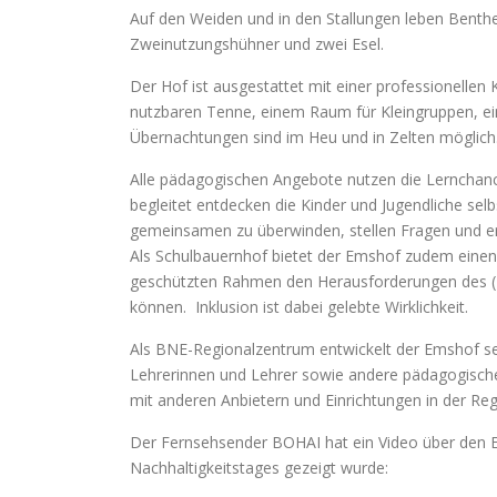
Auf den Weiden und in den Stallungen leben Benth
Zweinutzungshühner und zwei Esel.
Der Hof ist ausgestattet mit einer professionelle
nutzbaren Tenne, einem Raum für Kleingruppen, ei
Übernachtungen sind im Heu und in Zelten möglich
Alle pädagogischen Angebote nutzen die Lernchance
begleitet entdecken die Kinder und Jugendliche sel
gemeinsamen zu überwinden, stellen Fragen und e
Als Schulbauernhof bietet der Emshof zudem einen
geschützten Rahmen den Herausforderungen des (H
können. Inklusion ist dabei gelebte Wirklichkeit.
Als BNE-Regionalzentrum entwickelt der Emshof sei
Lehrerinnen und Lehrer sowie andere pädagogische 
mit anderen Anbietern und Einrichtungen in der Reg
Der Fernsehsender BOHAI hat ein Video über den E
Nachhaltigkeitstages gezeigt wurde: