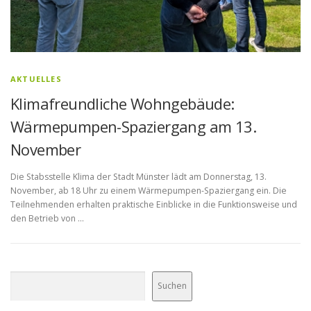
AKTUELLES
Klimafreundliche Wohngebäude:
Wärmepumpen-Spaziergang am 13.
November
Die Stabsstelle Klima der Stadt Münster lädt am Donnerstag, 13.
November, ab 18 Uhr zu einem Wärmepumpen-Spaziergang ein. Die
Teilnehmenden erhalten praktische Einblicke in die Funktionsweise und
den Betrieb von …
Suchen
Suchen