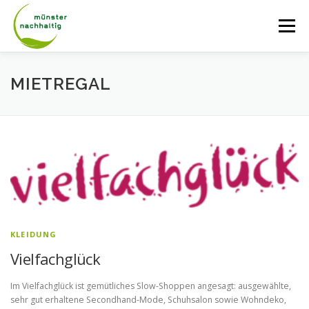
Zum
Inhalt
Menü
springen
AKTUELLES
ÜBER UNS
NETZWERK
MIETREGAL
TAGE DER NACHHALTIGKEIT
RADROUTEN
LASTENRADVERLEIH
KONTAKT
KLEIDUNG
Vielfachglück
Im Vielfachglück ist gemütliches Slow-Shoppen angesagt: ausgewählte,
sehr gut erhaltene Secondhand-Mode, Schuhsalon sowie Wohndeko,