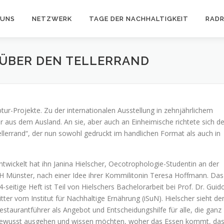
 UNS
NETZWERK
TAGE DER NACHHALTIGKEIT
RAD
ÜBER DEN TELLERRAND
r-Projekte. Zu der internationalen Ausstellung in zehnjährlichem
 aus dem Ausland. An sie, aber auch an Einheimische richtete sich de
lerrand“, der nun sowohl gedruckt im handlichen Format als auch in
ntwickelt hat ihn Janina Hielscher, Oecotrophologie-Studentin an der
H Münster, nach einer Idee ihrer Kommilitonin Teresa Hoffmann. Das
4-seitige Heft ist Teil von Hielschers Bachelorarbeit bei Prof. Dr. Guid
itter vom Institut für Nachhaltige Ernährung (iSuN). Hielscher sieht de
estaurantführer als Angebot und Entscheidungshilfe für alle, die ganz
ewusst ausgehen und wissen möchten, woher das Essen kommt, da