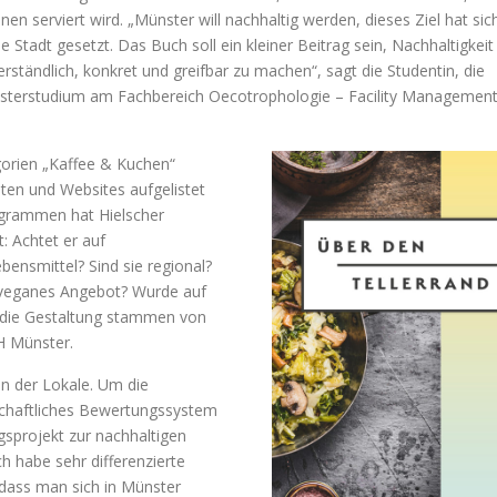
hnen serviert wird. „Münster will nachhaltig werden, dieses Ziel hat sic
ie Stadt gesetzt. Das Buch soll ein kleiner Beitrag sein, Nachhaltigkeit
erständlich, konkret und greifbar zu machen“, sagt die Studentin, die
Masterstudium am Fachbereich Oecotrophologie – Facility Managemen
gorien „Kaffee & Kuchen“
ten und Websites aufgelistet
togrammen hat Hielscher
: Achtet er auf
bensmittel? Sind sie regional?
r veganes Angebot? Wurde auf
 die Gestaltung stammen von
H Münster.
n der Lokale. Um die
nschaftliches Bewertungssystem
gsprojekt zur nachhaltigen
 habe sehr differenzierte
 dass man sich in Münster