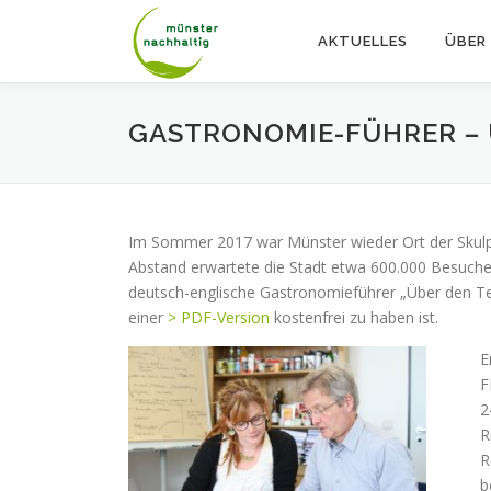
Zum
Inhalt
AKTUELLES
ÜBER
springen
GASTRONOMIE-FÜHRER – 
Im Sommer 2017 war Münster wieder Ort der Skulptu
Abstand erwartete die Stadt etwa 600.000 Besucher
deutsch-englische Gastronomieführer „Über den Tel
einer
> PDF-Version
kostenfrei zu haben ist.
E
F
2
R
R
b